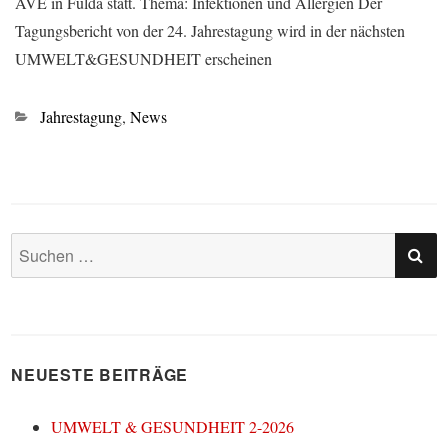
AVE in Fulda statt. Thema: Infektionen und Allergien Der
Tagungsbericht von der 24. Jahrestagung wird in der nächsten
UMWELT&GESUNDHEIT erscheinen
Kategorien
Jahrestagung
,
News
SU
Suchen
nach:
NEUESTE BEITRÄGE
UMWELT & GESUNDHEIT 2-2026