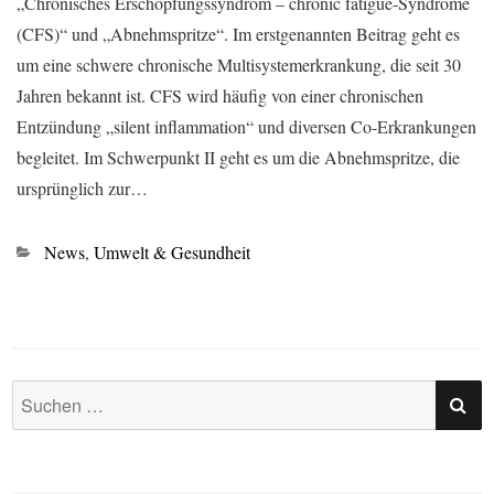
„Chronisches Erschöpfungssyndrom – chronic fatigue-Syndrome
(CFS)“ und „Abnehmspritze“. Im erstgenannten Beitrag geht es
um eine schwere chronische Multisystemerkrankung, die seit 30
Jahren bekannt ist. CFS wird häufig von einer chronischen
Entzündung „silent inflammation“ und diversen Co-Erkrankungen
begleitet. Im Schwerpunkt II geht es um die Abnehmspritze, die
ursprünglich zur…
Kategorien
News
,
Umwelt & Gesundheit
SU
Suchen
nach: